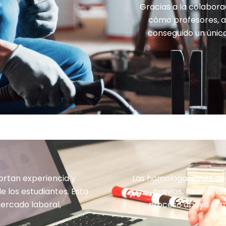
Gracias a la colabor
cómo profesores, a
conseguido un únic
rtan experiencia y
Las homologaciones de
e los estudiantes. Esta
previos, facilitan
ercado laboral,
proceso apoya la mo