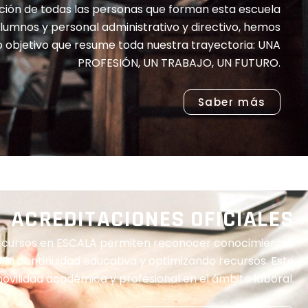
ación de todas las personas que forman esta escuela
lumnos y personal administrativo y directivo, hemos
o objetivo que resume toda nuestra trayectoria: UNA
PROFESIÓN, UN TRABAJO, UN FUTURO.
Saber más
ACREDITACIONES OFICIALES
 cursos en ESCALA permiten reconocer conocimientos
do la continuidad educativa y optimizando recursos. Este
vilidad académica y profesional en el ámbito laboral.